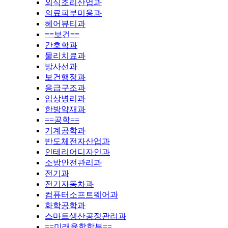
외식조리산업과
의료피부미용과
헤어뷰티과
==보건==
간호학과
물리치료과
방사선과
보건행정과
응급구조과
임상병리과
한방약재과
==공학==
기계공학과
반도체전자산업과
인테리어디자인과
소방안전관리과
전기과
전기자동차과
컴퓨터소프트웨어과
화학공학과
스마트생산공정관리과
==미래융합학부==