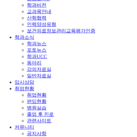
학과비전
교과목안내
산학협력
인력양성유형
보건의료정보관리교육평가인증
학과소식
학과뉴스
포토뉴스
학과UCC
동아리
강의자료실
일반자료실
입시상담
취업현황
취업현황
편입현황
병원실습
졸업 후 진로
관련사이트
커뮤니티
공지사항