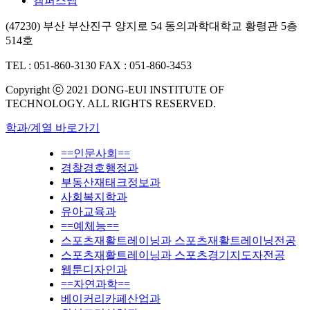
캠퍼스맵
(47230) 부산 부산진구 양지로 54 동의과학대학교 황령관 5층
514호
TEL : 051-860-3130
FAX : 051-860-3453
Copyright ⓒ 2021 DONG-EUI INSTITUTE OF
TECHNOLOGY. ALL RIGHTS RESERVED.
학과/계열 바로가기
==인문사회==
경찰경호행정과
부동산재태크정보과
사회복지학과
유아교육과
==예체능==
스포츠재활트레이닝과 스포츠재활트레이닝전공
스포츠재활트레이닝과 스포츠경기지도자전공
웹툰디자인과
==자연과학==
베이커리카페산업과