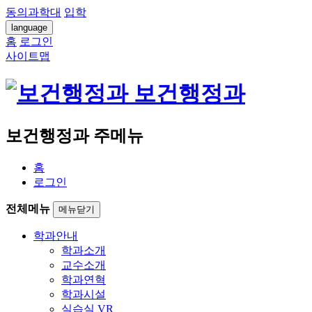
동의과학대
입학
language
홈
로그인
사이트맵
보건행정과
보건행정과 주메뉴
홈
로그인
전체메뉴
메뉴닫기
학과안내
학과소개
교수소개
학과연혁
학과시설
실습실 VR