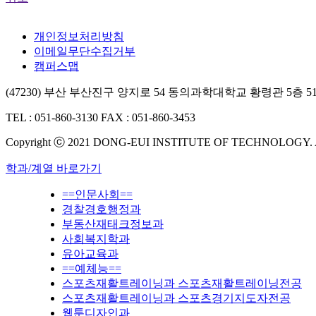
개인정보처리방침
이메일무단수집거부
캠퍼스맵
(47230) 부산 부산진구 양지로 54 동의과학대학교 황령관 5층 5
TEL : 051-860-3130
FAX : 051-860-3453
Copyright ⓒ 2021 DONG-EUI INSTITUTE OF TECHNOLOGY.
학과/계열 바로가기
==인문사회==
경찰경호행정과
부동산재태크정보과
사회복지학과
유아교육과
==예체능==
스포츠재활트레이닝과 스포츠재활트레이닝전공
스포츠재활트레이닝과 스포츠경기지도자전공
웹툰디자인과