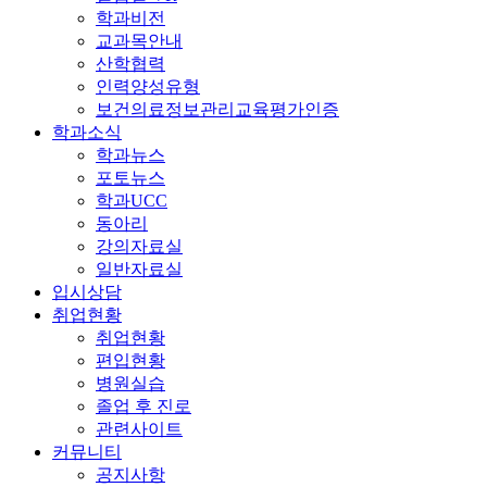
학과비전
교과목안내
산학협력
인력양성유형
보건의료정보관리교육평가인증
학과소식
학과뉴스
포토뉴스
학과UCC
동아리
강의자료실
일반자료실
입시상담
취업현황
취업현황
편입현황
병원실습
졸업 후 진로
관련사이트
커뮤니티
공지사항