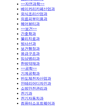
==자연과학==
베이커리카페산업과
외식조리산업과
의료피부미용과
헤어뷰티과
==보건==
간호학과
물리치료과
방사선과
보건행정과
응급구조과
임상병리과
한방약재과
==공학==
기계공학과
반도체전자산업과
인테리어디자인과
소방안전관리과
전기과
전기자동차과
컴퓨터소프트웨어과