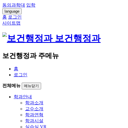
동의과학대
입학
language
홈
로그인
사이트맵
보건행정과
보건행정과 주메뉴
홈
로그인
전체메뉴
메뉴닫기
학과안내
학과소개
교수소개
학과연혁
학과시설
실습실 VR